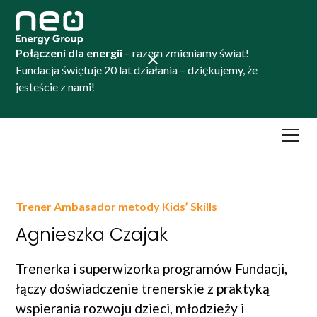
Połączeni dla energii
– razem zmieniamy świat!
Fundacja świętuje 20 lat działania – dziękujemy, że
jesteście z nami!
Trener Ambasador metody Kids’ Skills
Agnieszka Czajak
Trenerka i superwizorka programów Fundacji,
łączy doświadczenie trenerskie z praktyką
wspierania rozwoju dzieci, młodzieży i